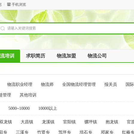
息
手机浏览
流培训
求职简历
物流加盟
物流公司
物流职业经理
物流师
全国物流经理管理
报关员
国际
链管理
其他培训
5000~10000
10000以上
双龙镇
大昌镇
龙溪镇
官阳镇
骡坪镇
抱龙镇
官
阳乡
三溪乡
竹贤乡
笃坪乡
培石乡
邓家乡
红椿