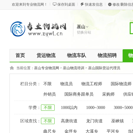
欢迎来到专业物流网！
保存到桌面
快速发信息
修改/删除信
巫山
切换分站
首页
货运物流
物流车队
物流招聘
物
当前位置：
巫山专业物流网
>
巫山物流培训
>
巫山国际货运代理员
栏目分类：
不限
物流员
物流工程师
国际物流师
外销员
国际商务跟单员
采购师
供应
学费：
不限
1000以内
1000~3000
3000~5000
区域查找：
不限
高唐街道
龙门街道
巫峡镇
曲尺乡
金坪乡
大溪乡
平河乡
当