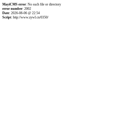
MayiCMS error
: No such file or directory
error number
: 2002
Date
: 2026-08-06 @ 22:54
Script
: http://www.zywl.cn/0350/