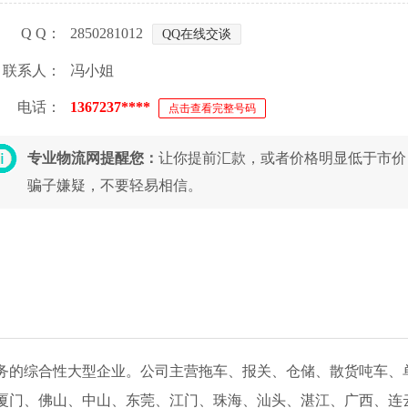
Q Q：
2850281012
QQ在线交谈
联系人：
冯小姐
电话：
1367237****
点击查看完整号码
专业物流网提醒您：
让你提前汇款，或者价格明显低于市价
骗子嫌疑，不要轻易相信。
务的综合性大型企业。公司主营拖车、报关、仓储、散货吨车、
厦门、佛山、中山、东莞、江门、珠海、汕头、湛江、广西、连