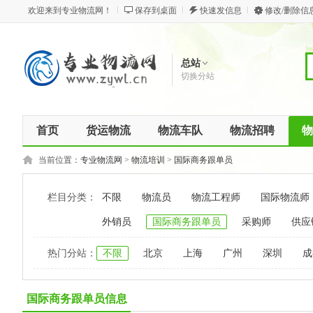
欢迎来到专业物流网！
保存到桌面
快速发信息
修改/删除信
总站
切换分站
首页
货运物流
物流车队
物流招聘
物
当前位置：
专业物流网
>
物流培训
>
国际商务跟单员
栏目分类：
不限
物流员
物流工程师
国际物流师
外销员
国际商务跟单员
采购师
供应
热门分站：
不限
北京
上海
广州
深圳
成
国际商务跟单员信息